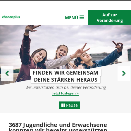
Logo
Auf zur
MENÜ
chance
Veränderung
plus
verlinkt
Startseite
Voriges
N
zur
Startseite
Element
E
Was dich erwartet
Arbeitsassistenz
Berufsausbildungsassistenz
FINDEN WIR GEMEINSAM
Jugendcoaching
DEINE STÄRKEN HERAUS
Chance Plus
Wir unterstützen dich bei deiner Veränderung
Jetzt loslegen
Pause
3687 Jugendliche und Erwachsene
konnten wir bereits unterstützen